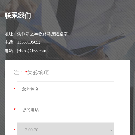
联系我们
地址：焦作新区丰收路马庄段路南
电话：13569195652
邮箱：jzhcxj@163.com
注：
*
为必填项
*
*
*