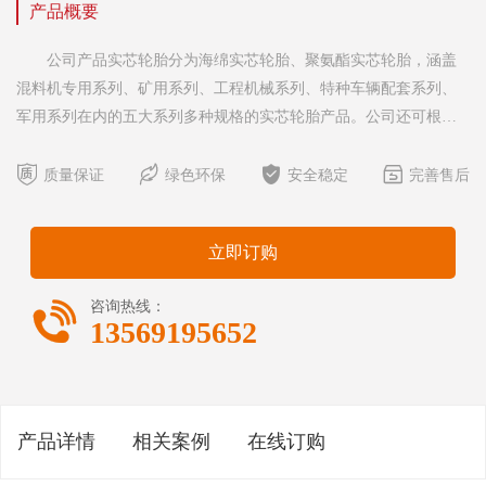
产品概要
公司产品实芯轮胎分为海绵实芯轮胎、聚氨酯实芯轮胎，涵盖
混料机专用系列、矿用系列、工程机械系列、特种车辆配套系列、
军用系列在内的五大系列多种规格的实芯轮胎产品。公司还可根据
客户的特殊需求提供全面的解决方案，进行定制化生产，以提高实




芯轮胎的承载能力。 公司产品充气轮胎涵盖工业车辆系列、工
质量保证
绿色环保
安全稳定
完善售后
程机械车辆系列、矿用设备车辆系列在内的三大系列多种规
格。 实芯轮胎优越性与应用： 海绵实芯轮胎具有承载能力
立即订购

咨询热线：
13569195652
产品详情
相关案例
在线订购