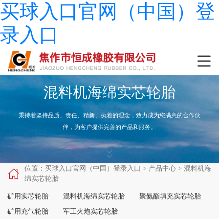
买球入口官网（中国）登
录入口

混料机海绵实芯轮胎
秉持着坚持品质、责任、精新、执着的理念，致力成为您满意的合作伙
伴，为客户提供完善的产品和服务。


位置：
买球入口官网（中国）登录入口
>
产品中心
>
混料机海

绵实芯轮胎
矿用实芯轮胎
混料机海绵实芯轮胎
聚氨酯填充实芯轮胎
矿用充气轮胎
军工火炮实芯轮胎