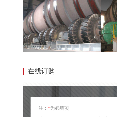
在线订购
注：
*
为必填项