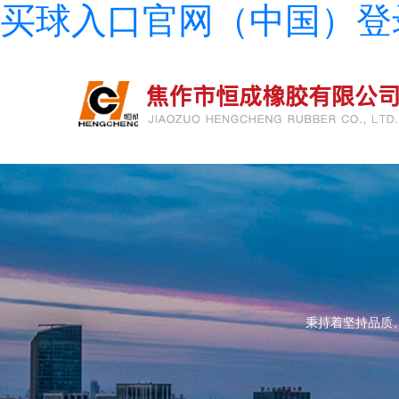
买球入口官网（中国）登
秉持着坚持品质