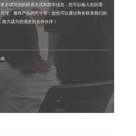
您务必填写您的联系方式和需求信息，您可以输入您的需
料尺寸、最终产品的尺寸等；您也可以通过商务联系我们的
机-致力成为您满意的合作伙伴！
路南