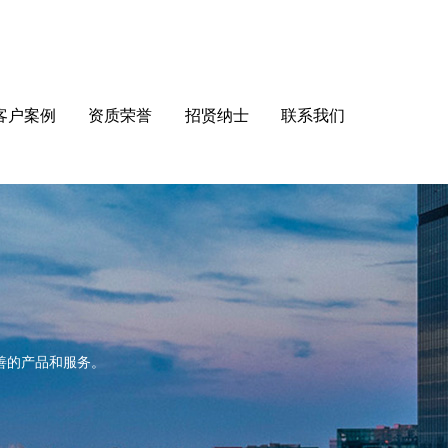
客户案例
资质荣誉
招贤纳士
联系我们
CASE
HONOR
JOIN
CONTACT
善的产品和服务。