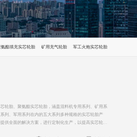
聚氨酯填充实芯轮胎
矿用充气轮胎
军工火炮实芯轮胎
轮胎、聚氨酯实芯轮胎，涵盖混料机专用系列、矿用系
套系列、军用系列在内的五大系列多种规格的实芯轮胎产
求提供全面的解决方案，进行定制化生产，以提高实芯轮胎
胎涵盖工业车辆系列、工程机械车辆系列、矿用设备车辆