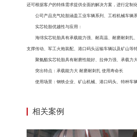
还可根据客户的特殊需求提供全面的解决方案，进行定制
公司产品充气轮胎涵盖工业车辆系列、工程机械车辆系
实芯轮胎优越性与应用：
海绵实芯轮胎具有承载能力强、耐高温、耐磨耐刺扎、使
支撑传动、军工火炮装配、港口码头运输车辆以及矿山等
聚氨酯实芯轮胎具有耐磨性能好、拉伸力强、承载力大
突出特点：承载能力大 耐磨耐刺扎 使用寿命长
使用场景：钢铁企业、矿山机械、港口码头、特种车
相关案例