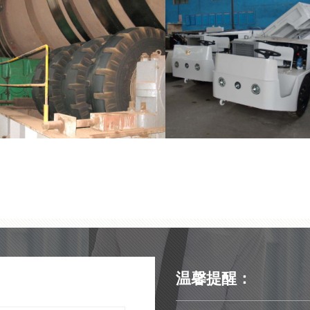
温馨提醒：