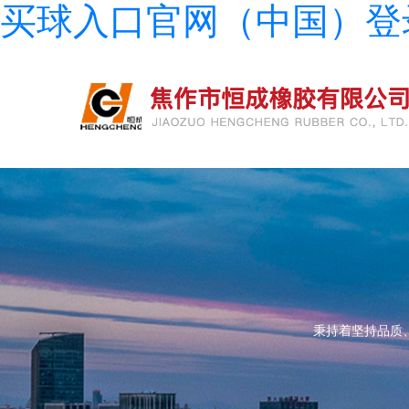
买球入口官网（中国）登
秉持着坚持品质