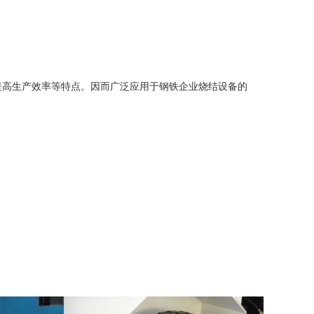
高生产效率等特点。因而广泛应用于钢铁企业烧结设备的