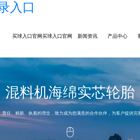
录入口
买球入口官网
买球入口官网
新闻资讯
产品中心
（中国）登录
（中国）登录
HOME
ABOUT
NEWS
PRODUCT
混料机海绵实芯轮胎
、责任、精新、执着的理念，致力成为您满意的合作伙伴，为客户提供完
入口
入口
