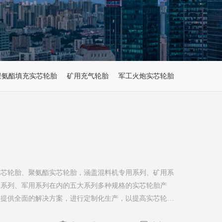
聚氨酯填充实芯轮胎
矿用充气轮胎
军工火炮实芯轮胎
轮胎、聚氨酯实芯轮胎，涵盖混料机专用系列、矿用系
套系列、军用系列在内的五大系列多种规格的实芯轮胎产
求提供全面的解决方案，进行定制化生产，以提高实芯轮胎
胎涵盖工业车辆系列、工程机械车辆系列、矿用设备车辆