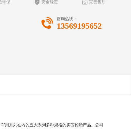


 实芯轮胎优越性与应用： 海绵实芯轮胎具有承载能
色环保
安全稳定
完善售后

咨询热线：
13569195652
军用系列在内的五大系列多种规格的实芯轮胎产品。公司