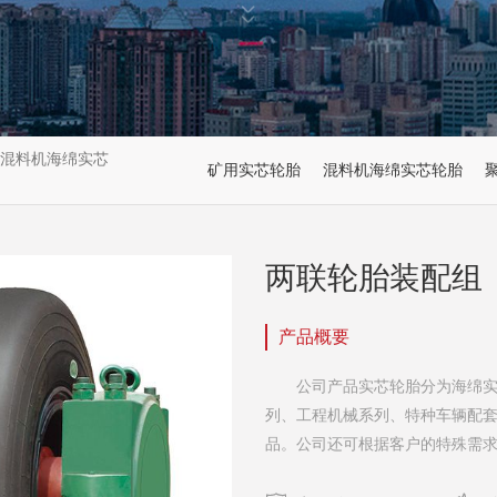


混料机海绵实芯
矿用实芯轮胎
混料机海绵实芯轮胎
两联轮胎装配组
产品概要
公司产品实芯轮胎分为海绵实芯
列、工程机械系列、特种车辆配
品。公司还可根据客户的特殊需
的承载能力。 公司产品充气轮