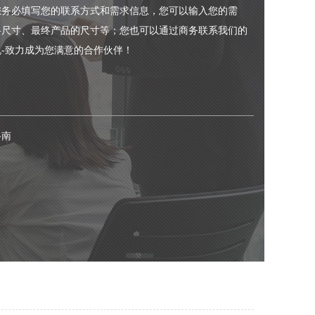
您务必填写您的联系方式和需求信息，您可以输入您的需
料尺寸、最终产品的尺寸等；您也可以通过商务联系我们的
机-致力成为您满意的合作伙伴！
路南