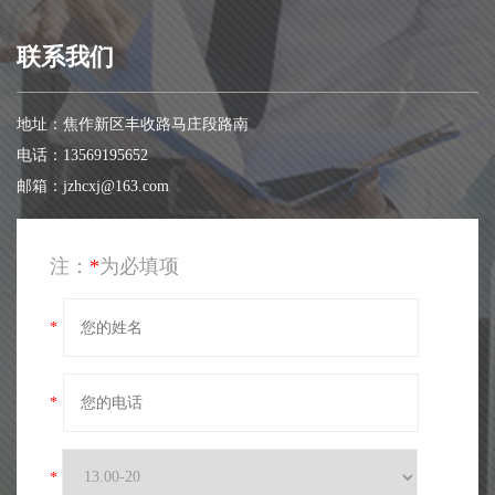
联系我们
地址：焦作新区丰收路马庄段路南
电话：13569195652
邮箱：jzhcxj@163.com
注：
*
为必填项
*
*
*