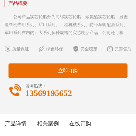
产品概要
公司产品实芯轮胎分为海绵实芯轮胎、聚氨酯实芯轮胎，涵盖
混料机专用系列、矿用系列、工程机械系列、特种车辆配套系列、
军用系列在内的五大系列多种规格的实芯轮胎产品。公司还可根据
客户的特殊需求提供全面的解决方案，进行定制化生产，以提高实




芯轮胎的承载能力。 公司产品充气轮胎涵盖工业车辆系列、工
质量保证
绿色环保
安全稳定
完善售后
程机械车辆系列、矿用设备车辆系列在内的三大系列多种规
格。 实芯轮胎优越性与应用： 海绵实芯轮胎具有承载能力
立即订购

咨询热线：
13569195652
产品详情
相关案例
在线订购