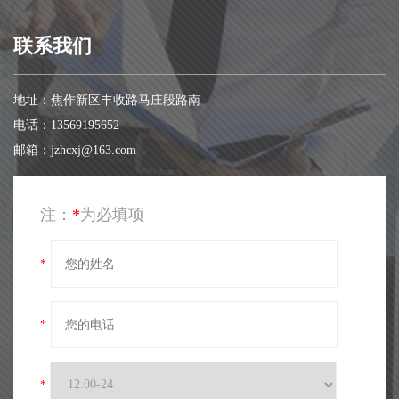
联系我们
地址：焦作新区丰收路马庄段路南
电话：13569195652
邮箱：jzhcxj@163.com
注：
*
为必填项
*
*
*