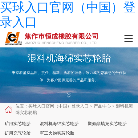
买球入口官网（中国）登
录入口

混料机海绵实芯轮胎
秉持着坚持品质、责任、精新、执着的理念，致力成为您满意的合作伙
伴，为客户提供完善的产品和服务。


位置：
买球入口官网（中国）登录入口
>
产品中心
>
混料机海

绵实芯轮胎
矿用实芯轮胎
混料机海绵实芯轮胎
聚氨酯填充实芯轮胎
矿用充气轮胎
军工火炮实芯轮胎