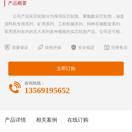
产品概要
公司产品实芯轮胎分为海绵实芯轮胎、聚氨酯实芯轮胎，涵盖
混料机专用系列、矿用系列、工程机械系列、特种车辆配套系列、
军用系列在内的五大系列多种规格的实芯轮胎产品。公司还可根据
客户的特殊需求提供全面的解决方案，进行定制化生产，以提高实




芯轮胎的承载能力。 公司产品充气轮胎涵盖工业车辆系列、工
质量保证
绿色环保
安全稳定
完善售后
程机械车辆系列、矿用设备车辆系列在内的三大系列多种规
格。 实芯轮胎优越性与应用： 海绵实芯轮胎具有承载能力
立即订购

咨询热线：
13569195652
产品详情
相关案例
在线订购