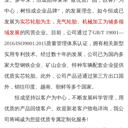
业。多年来，恒成始终秉承“做优质产品，以客户为
中心，树恒成企业品牌”，的发展理念。如今恒成已
发展为
实芯轮胎为主，充气轮胎、机械加工为辅多领
域发展
的民营企业。目前，公司通过了GB/T 19001—
2016/ISO9001:2015质量管理体系认证，拥有相关新型
实用专利技术。经过数十年的发展，公司已为国内多
家大型钢铁企业、矿山企业、特种车辆配套企业提供
优质实芯轮胎。此外，公司产品还通过第三方出口国
外，销往印度、越南、朝鲜等多个国家。
恒成坚持以客户为中心，不断发展科学管理，用
优质的产品回馈客户。欢迎新老客户致电详询，我公
司将竭诚为您提优质专属定制化服务!