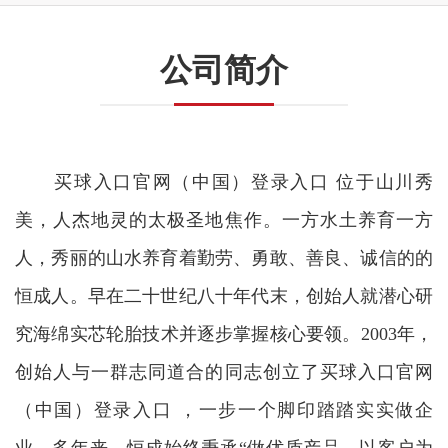
公司简介
买球入口官网（中国）登录入口 位于山川秀
美，人杰地灵的太极圣地焦作。一方水土养育一方
人，秀丽的山水养育着勤劳、勇敢、善良、诚信的的
恒成人。早在二十世纪八十年代末，创始人就潜心研
究海绵实芯轮胎技术并逐步掌握核心要领。2003年，
创始人与一群志同道合的同志创立了买球入口官网
（中国）登录入口 ，一步一个脚印踏踏实实做企