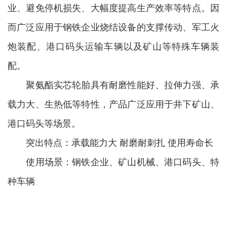
业、避免停机损失、大幅度提高生产效率等特点。因
而广泛应用于钢铁企业烧结设备的支撑传动、军工火
炮装配、港口码头运输车辆以及矿山等特殊车辆装
配。
聚氨酯实芯轮胎具有耐磨性能好、拉伸力强、承
载力大、生热低等特性，产品广泛应用于井下矿山、
港口码头等场景。
突出特点：承载能力大 耐磨耐刺扎 使用寿命长
使用场景：钢铁企业、矿山机械、港口码头、特
种车辆