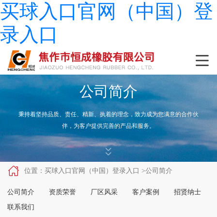
买球入口官网（中国）登
录入口

公司简介
秉持着坚持品质、责任、精新、执着的理念，致力成为您满意的合作伙
伴，为客户提供完善的产品和服务。



位置：
买球入口官网（中国）登录入口
>
公司简介
公司简介
资质荣誉
厂区风采
客户案例
招贤纳士
联系我们