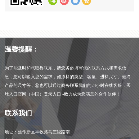
温馨提醒：
为了能及时和您取得联系，请您务必填写您的联系方式和需求信
息，您可以输入您的需求，如原料的类型、容量、进料尺寸、最终
产品的尺寸等；您也可以通过商务联系我们的24小时在线客服，买
球入口官网（中国）登录入口 -致力成为您满意的合作伙伴！
联系我们
地址：焦作新区丰收路马庄段路南