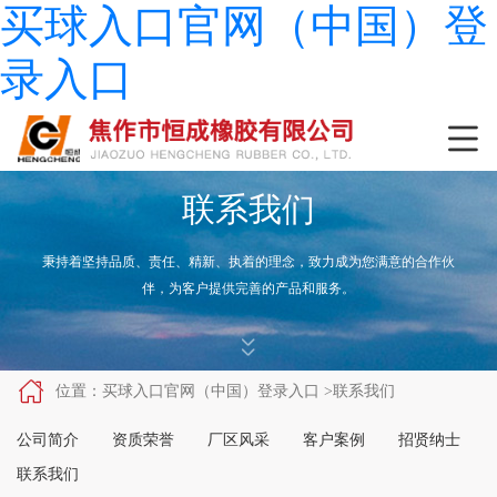
买球入口官网（中国）登
录入口

联系我们
秉持着坚持品质、责任、精新、执着的理念，致力成为您满意的合作伙
伴，为客户提供完善的产品和服务。



位置：
买球入口官网（中国）登录入口
>
联系我们
公司简介
资质荣誉
厂区风采
客户案例
招贤纳士
联系我们