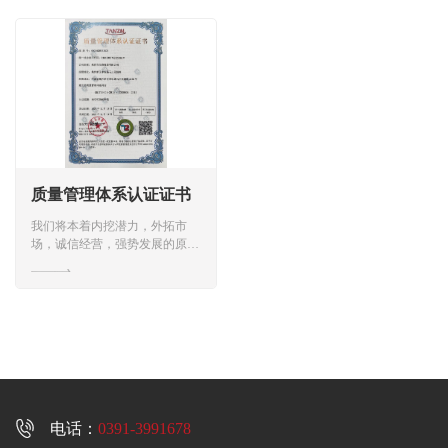
质量管理体系认证证书
我们将本着内挖潜力，外拓市
场，诚信经营，强势发展的原则
与广大客户共荣共赢，

电话：
0391-3991678