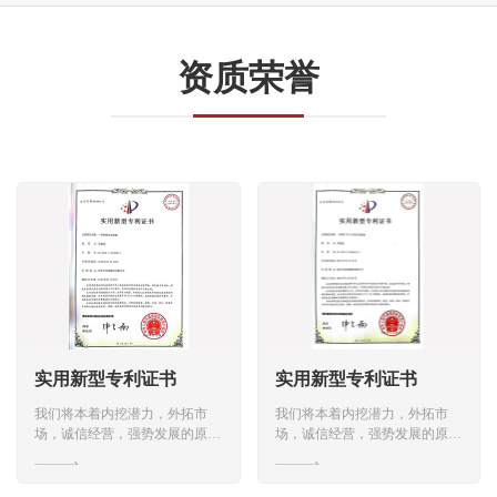
资质荣誉
实用新型专利证书
实用新型专利证书
我们将本着内挖潜力，外拓市
我们将本着内挖潜力，外拓市
场，诚信经营，强势发展的原则
场，诚信经营，强势发展的原则
与广大客户共荣共赢，
与广大客户共荣共赢，