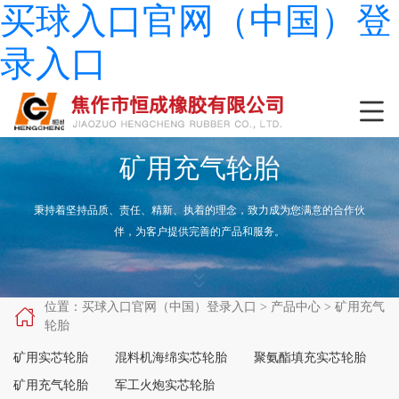
买球入口官网（中国）登
录入口

矿用充气轮胎
秉持着坚持品质、责任、精新、执着的理念，致力成为您满意的合作伙
伴，为客户提供完善的产品和服务。


位置：
买球入口官网（中国）登录入口
>
产品中心
>
矿用充气

轮胎
矿用实芯轮胎
混料机海绵实芯轮胎
聚氨酯填充实芯轮胎
矿用充气轮胎
军工火炮实芯轮胎